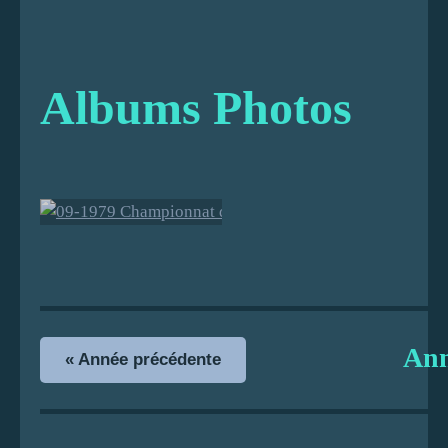
Albums Photos
09-1979
Championna
t de France
An
« Année précédente
Quadrettes
Cadets à