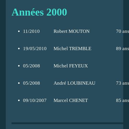
Jacky
Années 2000
BOUZINAC
11/2010
Robert MOUTON
70 an
19/05/2010
Michel TREMBLE
89 an
05/2008
Michel FEYEUX
05/2008
André LOUBINEAU
73 an
09/10/2007
Marcel CHENET
85 an