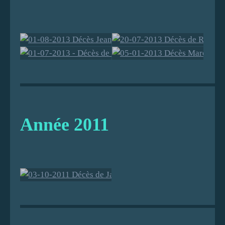
dit 'Mimi"
président du
club du
Château
d’Oléron
01-08-2013
20-07-2013
01-07-2013 -
05-01-2013
Décès Jean-
Décès de
Décès de
Décès
Paul
René
Daniel
Marcel
Année 2011
CAILLE
AUGER
PELLETIER
GARRIGOS
03-10-2011
Décès de