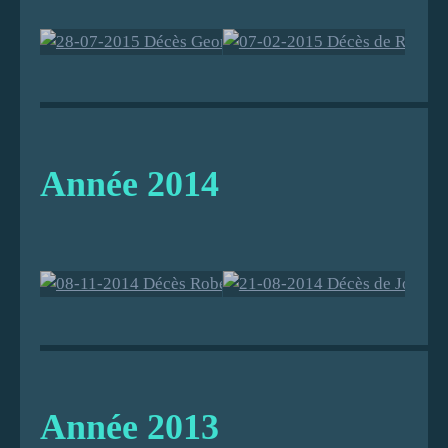
28-07-2015
07-02-2015
Décès
Décès de
Georges
Raoul
Année 2014
COUTANT
VITAL
08-11-2014
21-08-2014
Décès Robert
Décès de
MONTICO
Joël RICOU,
Année 2013