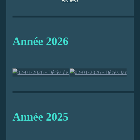
Archives
Année 2026
02-01-2026 -
02-01-2026 -
Décès de
Décès James
Georges
HARDY
Année 2025
DEFILLION