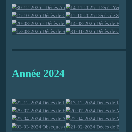
30-12-2025 -
14-11-2025 -
15-10-2025
11-10-2025
Décès Anne-
Décès Yves
20-08-2025 -
14-08-2025
Décès de
Décès de
Marie
ROBIC
13-08-2025
31-01-2025
Décès de
Décès de
Claude
Serge
AUDOUIN
Décès de
Décès de
Bernard
Bernard
BROUILLET
RIBOULEA
Silvio
Guy
Année 2024
CHEVIET
BAYET
U
PETRUZZI
CATROU
22-12-2024
13-12-2024
29-07-2024
20-07-2024
Décès de
Décès de