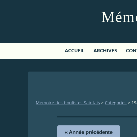
Mémoi
ACCUEIL
ARCHIVES
CON
Mémoire des boulistes Saintais
>
Categories
>
19
« Année précédente