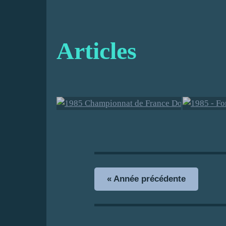
Articles
1985 Championnat
1985 
de France
de l'
Doublettes CA -
2ème 
« Année précédente
Toulouse
Saint