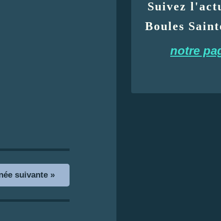
Suivez l'act
Boules Saint
notre pa
ée suivante »