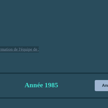
- Formation
équipe de
division de
Année
1985
Ann
es