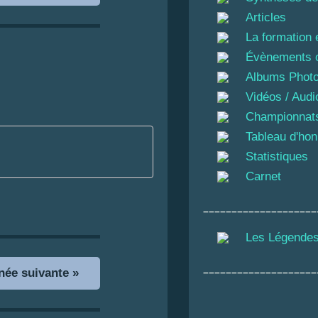
Articles
La formation 
Évènements 
Albums Phot
Vidéos / Audi
Championnats
Tableau d'ho
Statistiques
Carnet
____________________
Les Légendes
____________________
ée suivante »