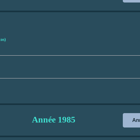
os)
Année
1985
Ann