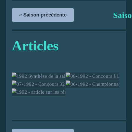
Sais
« Saison précédente
Articles
1992
08-1992 -
07-1992 -
06-1992 -
Synthèse de
Concours à
1992 -
Concours 32
Championna
la saison
La Rochelle
article sur
quadrettes
t Régional
et
les résultats