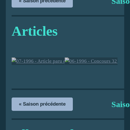
Sais
« Saison précédente
Articles
07-1996 -
06-1996 -
Article paru
Concours 32
dans le
quadrettes à
Sais
« Saison précédente
Bulletin Mun
Gondeville -
icipal de
L'équipe