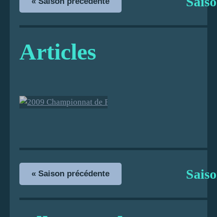
Sais
« Saison précédente
Articles
2009
Championna
t de France
Sais
« Saison précédente
Doublettes
CA - Nice