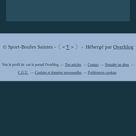
© Sport-Boules Saintes -〔＜∑＞〕 - Hébergé par
Overblog
Voir le profil de
sur le portail Overblog
Top articles
Contact
Signaler un abus
C.G.U.
Cookies et données personnelles
Préférences cookies