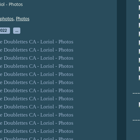
ol - Photos
,
photos
Photos
2022
…
___
___