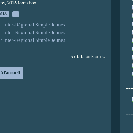
,
tos
2016 formation
2016
…
Article suivant »
à l'accueil
___
___