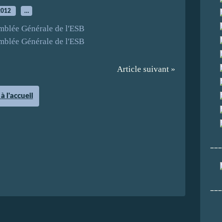
2012
…
Article suivant »
à l'accueil
___
___