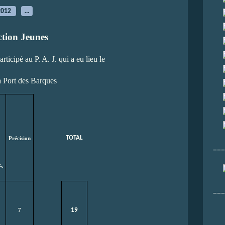
2012
…
ction Jeunes
rticipé au P. A. J. qui a eu lieu le
à Port des Barques
TOTAL
Précision
___
és
___
19
7