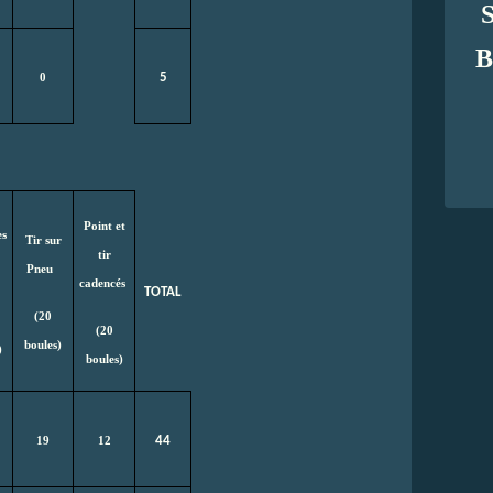
B
5
0
Point et
es
Tir sur
tir
Pneu
cadencés
TOTAL
(20
(20
boules)
)
boules)
44
19
12