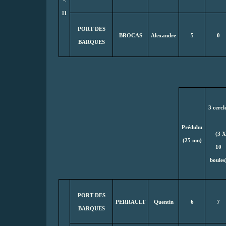
<
11
PORT DES
BROCAS
Alexandre
5
0
BARQUES
3 cercl
Prédubu
(3 X
(25 mn)
10
boules
PORT DES
PERRAULT
Quentin
6
7
BARQUES