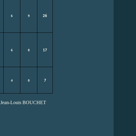
26
6
9
17
6
0
7
4
0
: Jean-Louis BOUCHET