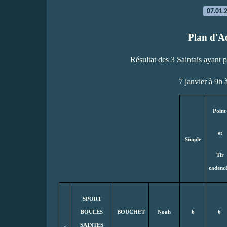
07.01.
Plan d'A
Résultat des 3 Saintais ayant pa
7 janvier à 9h 
Point
et
Simple
Tir
cadenc
SPORT
BOULES
BOUCHET
Noah
6
6
SAINTES