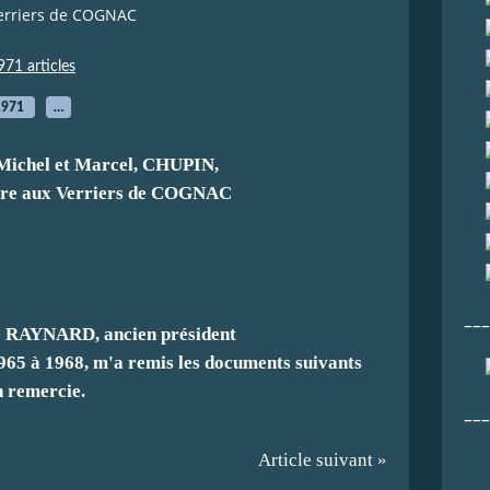
Verriers de COGNAC
971 articles
1971
…
chel et Marcel, CHUPIN,
ire aux Verriers de COGNAC
___
é RAYNARD, ancien président
65 à 1968, m'a remis les documents suivants
en remercie.
___
Article suivant »