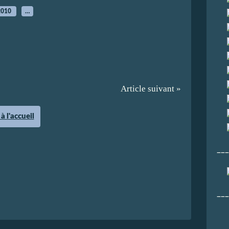
2010
…
Article suivant »
à l'accueil
___
___