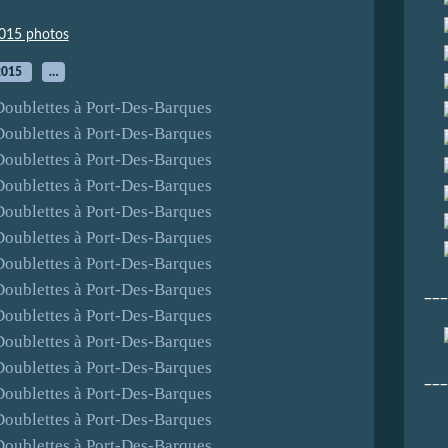
015 photos
2015
…
___
___