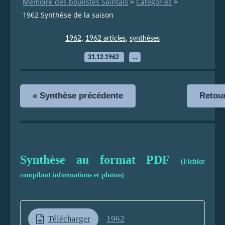
Mémoire des boulistes Saintais
>
Categories
>
1962 Synthèse de la saison
,
,
1962
1962 articles
synthèses
31.12.1962
…
« Synthèse précédente
Retou
Synthèse au format PDF
(Fichier
compilant informations et photos)
Télécharger
1962