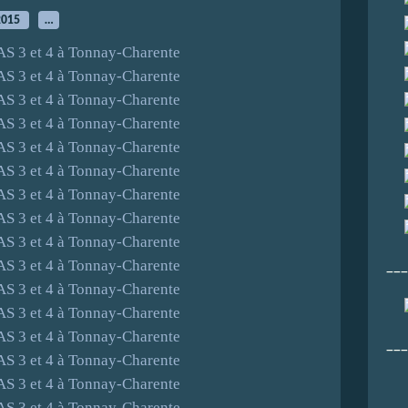
2015
…
___
___