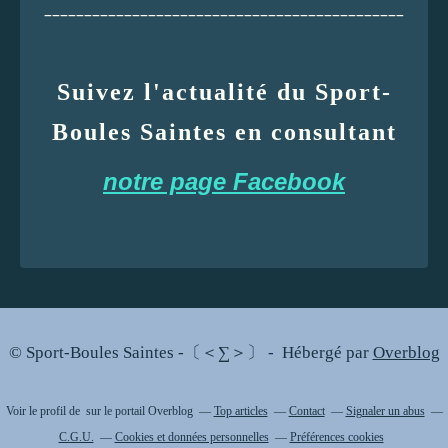
_____________________________________________
Suivez l'actualité du Sport-
Boules Saintes en consultant
notre page Facebook
© Sport-Boules Saintes -〔＜∑＞〕 - Hébergé par
Overblog
Voir le profil de
sur le portail Overblog
Top articles
Contact
Signaler un abus
C.G.U.
Cookies et données personnelles
Préférences cookies