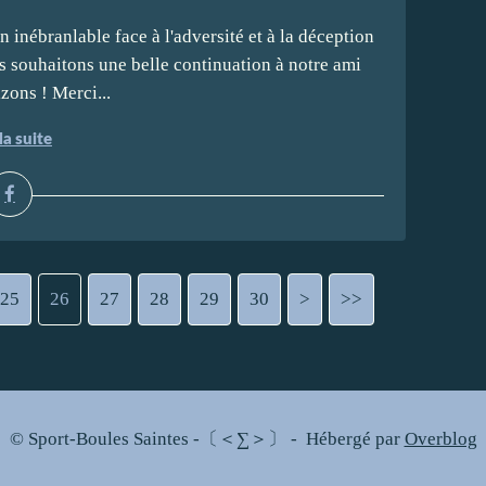
inébranlable face à l'adversité et à la déception
us souhaitons une belle continuation à notre ami
zons ! Merci...
la suite
25
26
27
28
29
30
40
50
60
70
80
90
100
200
>
>>
© Sport-Boules Saintes -〔＜∑＞〕 - Hébergé par
Overblog