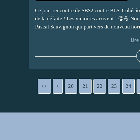
Ce jour rencontre de SBS2 contre BLS. Cohésion 
de la défaite ! Les victoires arrivent ! 😉💪 No
Pascal Sauvignon qui part vers de nouveau hori
Lire 
<<
<
10
20
21
22
23
24