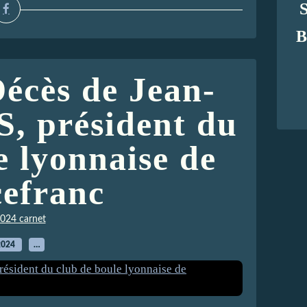
B
écès de Jean-
 président du
e lyonnaise de
efranc
024 carnet
2024
…