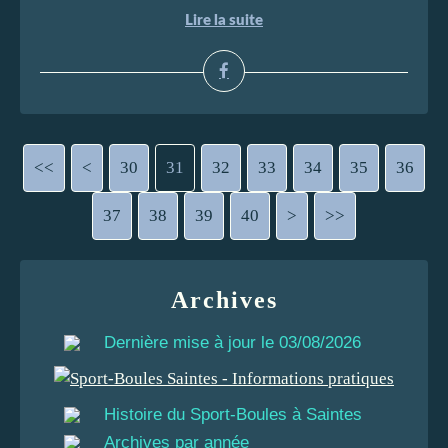
Lire la suite
<<
<
10
20
30
31
32
33
34
35
36
37
38
39
40
50
60
70
80
90
100
200
>
>>
Archives
Dernière mise à jour le 03/08/2026
Histoire du Sport-Boules à Saintes
Archives par année