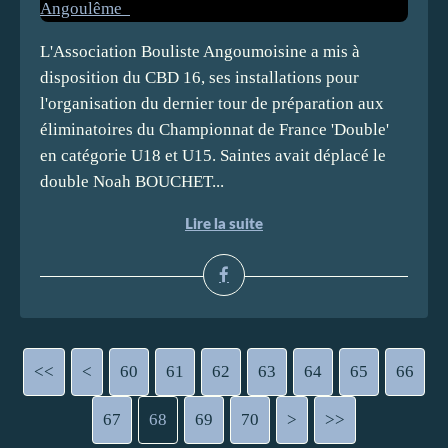
L'Association Bouliste Angoumoisine a mis à
disposition du CBD 16, ses installations pour
l'organisation du dernier tour de préparation aux
éliminatoires du Championnat de France 'Double'
en catégorie U18 et U15. Saintes avait déplacé le
double Noah BOUCHET...
Lire la suite
<<
<
10
20
30
40
50
60
61
62
63
64
65
66
67
68
69
70
80
90
100
200
>
>>