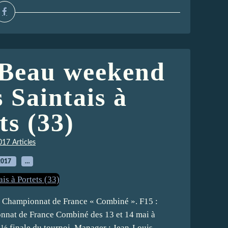
 Beau weekend
 Saintais à
ts (33)
017 Articles
2017
…
le Championnat de France « Combiné ». F15 :
nnat de France Combiné des 13 et 14 mai à
finale du tournoi. Manager : Jean-Louis...