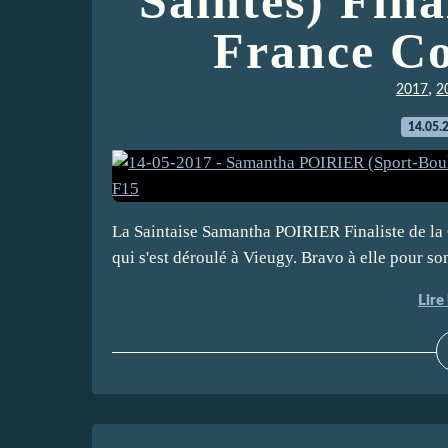
Saintes) Fina
France C
,
2017
2
14.05.
La Saintaise Samantha POIRIER Finaliste de l
qui s'est déroulé à Vieugy. Bravo à elle pour so
Lire 