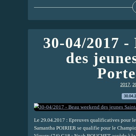
30-04/2017 -
des jeunes
Porte
,
2017
2
30.04.
Le 29.04.2017 : Epreuves qualificatives pour 
Samantha POIRIER se qualifie pour le Champio
Vieugy (74) G18 : Noah BOUCHET accède à la ½ 