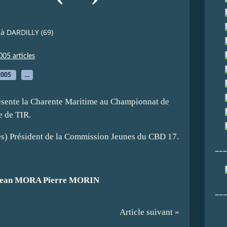
à DARDILLY (69)
005 articles
2005
…
résente la Charente Maritime au Championnat de
e de TIR.
es) Président de la Commission Jeunes du CBD 17.
___
, Jean MORA Pierre MORIN
___
Article suivant »