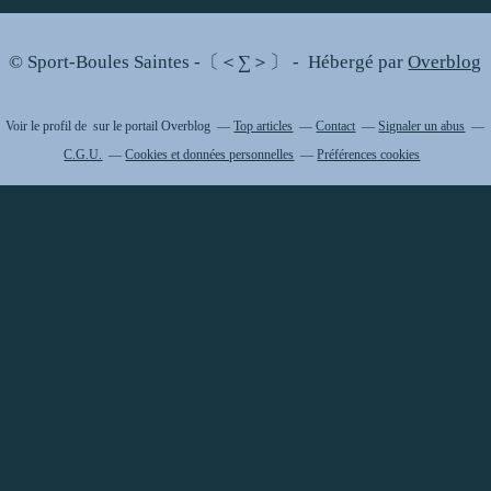
© Sport-Boules Saintes -〔＜∑＞〕 - Hébergé par
Overblog
Voir le profil de
sur le portail Overblog
Top articles
Contact
Signaler un abus
C.G.U.
Cookies et données personnelles
Préférences cookies