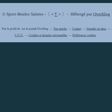
© Sport-Boules Saintes -〔＜∑＞〕 - Hébergé par
Overblog
Voir le profil de
sur le portail Overblog
Top articles
Contact
Signaler un abus
C.G.U.
Cookies et données personnelles
Préférences cookies