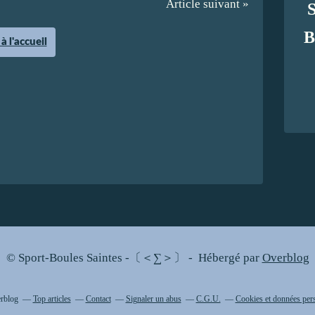
Article suivant »
B
à l'accueil
© Sport-Boules Saintes -〔＜∑＞〕 - Hébergé par
Overblog
erblog
Top articles
Contact
Signaler un abus
C.G.U.
Cookies et données per