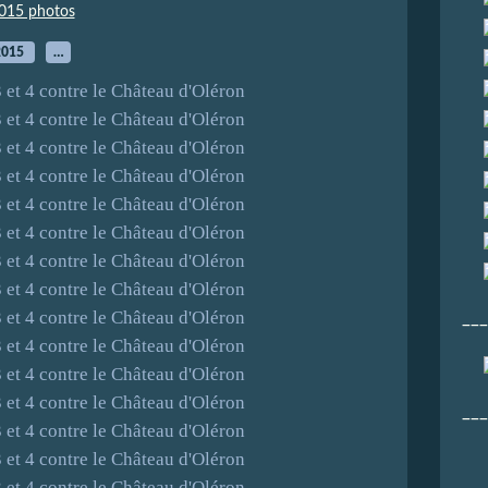
015 photos
2015
…
___
___