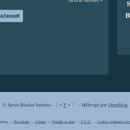
Article suivant »
B
à l'accueil
© Sport-Boules Saintes -〔＜∑＞〕 - Hébergé par
Overblog
erblog
Top articles
Contact
Signaler un abus
C.G.U.
Cookies et données per