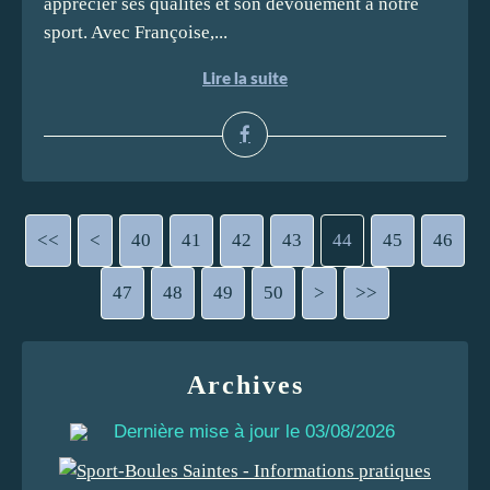
apprécier ses qualités et son dévouement à notre
sport. Avec Françoise,...
Lire la suite
<<
<
10
20
30
40
41
42
43
44
45
46
47
48
49
50
60
70
80
90
100
200
>
>>
Archives
Dernière mise à jour le 03/08/2026