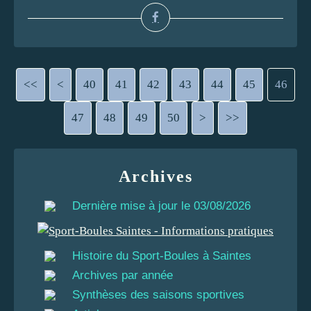
<<
<
10
20
30
40
41
42
43
44
45
46
47
48
49
50
60
70
80
90
100
200
>
>>
Archives
Dernière mise à jour le 03/08/2026
Histoire du Sport-Boules à Saintes
Archives par année
Synthèses des saisons sportives