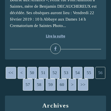
Saintes, mère de Benjamin DECAUCHEREUX est
décédée. Ses obsèques auront lieu : Vendredi 22
février 2019 : 10 h Abbaye aux Dames 14 h
Crematorium de Saintes Photo...
Lire la suite
<<
<
10
20
30
40
50
51
52
53
54
55
56
57
58
59
60
70
80
90
100
200
>
>>
Archives