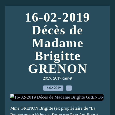
16-02-2019
Décès de
Madame
Brigitte
GRENON
,
2019
2019 carnet
16.02.2019
…
Mme GRENON Brigitte (ex propriétaire de "La
Bourse aux Affaires », Petite rue Pont Amillion à