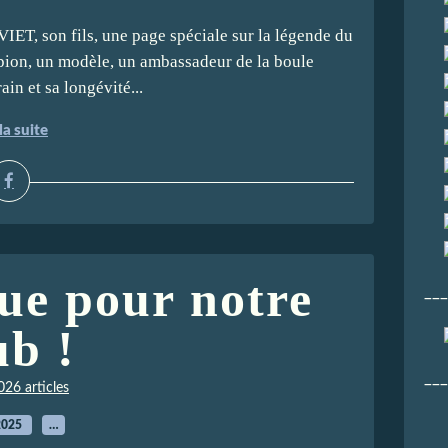
IET, son fils, une page spéciale sur la légende du
ion, un modèle, un ambassadeur de la boule
ain et sa longévité...
la suite
ue pour notre
___
ub !
___
026 articles
2025
…