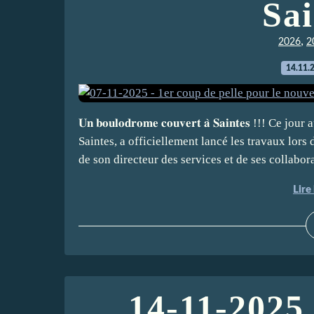
Sai
,
2026
2
14.11.
𝐔𝐧 𝐛𝐨𝐮𝐥𝐨𝐝𝐫𝐨𝐦𝐞 𝐜𝐨𝐮𝐯𝐞𝐫𝐭 𝐚̀ 𝐒𝐚𝐢𝐧𝐭𝐞
Saintes, a officiellement lancé les travaux lors
de son directeur des services et de ses collaborat
Lire 
14-11-2025 