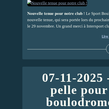
𝐍𝐨𝐮𝐯𝐞𝐥𝐥𝐞 𝐭𝐞𝐧𝐮𝐞 𝐩𝐨𝐮𝐫 𝐧𝐨𝐭𝐫𝐞 𝐜𝐥𝐮𝐛 ! L
nouvelle tenue, qui sera portée lors du procha
le 29 novembre. Un grand merci à Intersport club
Lire 
07-11-2025 
pelle pour
boulodrome