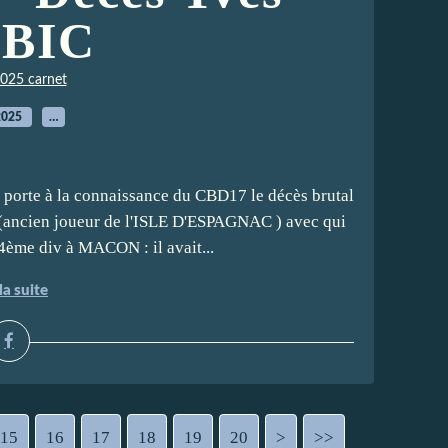
BIC
025 carnet
2025
…
porte à la connaissance du CBD17 le décès brutal
ncien joueur de l'ISLE D'ESPAGNAC ) avec qui
ème div à MACON : il avait...
la suite
15
16
17
18
19
20
30
40
50
60
70
80
90
100
200
>
>>