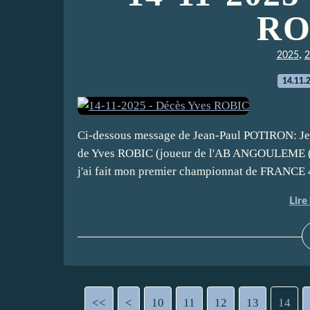
RO
,
2025
2
14.11.
Ci-dessous message de Jean-Paul POTIRON: Je 
de Yves ROBIC (joueur de l'AB ANGOULEME (a
j'ai fait mon premier championnat de FRANCE 4
Lire 
<<
<
10
11
12
13
14