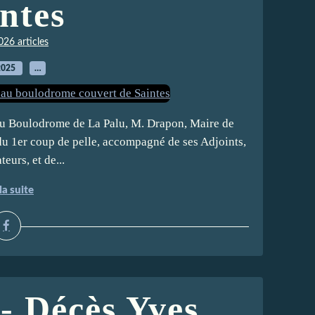
ntes
026 articles
2025
…
 !!! Ce jour au Boulodrome de La Palu, M. Drapon, Maire de
 du 1er coup de pelle, accompagné de ses Adjoints,
eurs, et de...
la suite
- Décès Yves