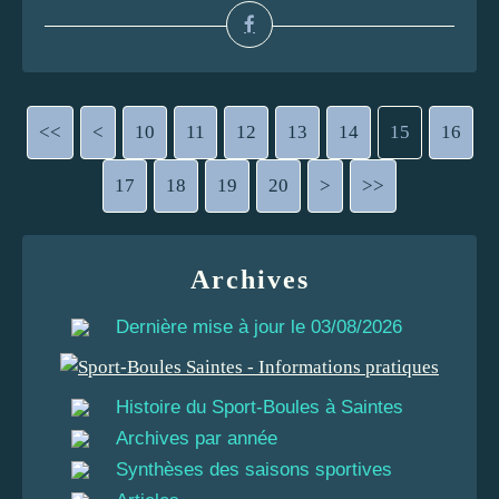
<<
<
10
11
12
13
14
15
16
17
18
19
20
30
40
50
60
70
80
90
100
200
>
>>
Archives
Dernière mise à jour le 03/08/2026
Histoire du Sport-Boules à Saintes
Archives par année
Synthèses des saisons sportives